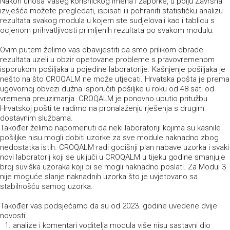
Nakon unosa Vašeg korisničkog imena i zaporke, u polju Završna
izvješća možete pregledati, ispisati ili pohraniti statističku analizu
rezultata svakog modula u kojem ste sudjelovali kao i tablicu s
ocjenom prihvatljivosti primljenih rezultata po svakom modulu.
Ovim putem želimo vas obavijestiti da smo prilikom obrade
rezultata uzeli u obzir opetovane probleme s pravovremenom
isporukom pošiljaka u pojedine laboratorije. Kašnjenje pošiljaka je
nešto na što CROQALM ne može utjecati. Hrvatska pošta je prema
ugovornoj obvezi dužna isporučiti pošiljke u roku od 48 sati od
vremena preuzimanja. CROQALM je ponovno uputio pritužbu
Hrvatskoj pošti te radimo na pronalaženju rješenja s drugim
dostavnim službama.
Također želimo napomenuti da neki laboratoriji kojima su kasnile
pošiljke nisu mogli dobiti uzorke za sve module naknadno zbog
nedostatka istih. CROQALM radi godišnji plan nabave uzorka i svaki
novi laboratorij koji se uključi u CROQALM u tijeku godine smanjuje
broj suviška uzoraka koji bi se mogli naknadno poslati. Za Modul 3
nije moguće slanje naknadnih uzorka što je uvjetovano sa
stabilnošću samog uzorka.
Također vas podsjećamo da su od 2023. godine uvedene dvije
novosti:
analize i komentari voditelja modula više nisu sastavni dio