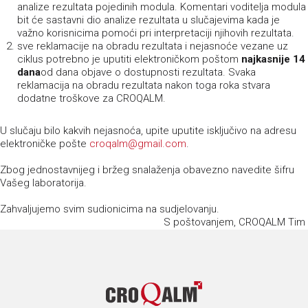
analize rezultata pojedinih modula. Komentari voditelja modula
bit će sastavni dio analize rezultata u slučajevima kada je
važno korisnicima pomoći pri interpretaciji njihovih rezultata.
sve reklamacije na obradu rezultata i nejasnoće vezane uz
ciklus potrebno je uputiti elektroničkom poštom
najkasnije 14
dana
od dana objave o dostupnosti rezultata. Svaka
reklamacija na obradu rezultata nakon toga roka stvara
dodatne troškove za CROQALM.
U slučaju bilo kakvih nejasnoća, upite uputite isključivo na adresu
elektroničke pošte
croqalm@gmail.com
.
Zbog jednostavnijeg i bržeg snalaženja obavezno navedite šifru
Vašeg laboratorija.
Zahvaljujemo svim sudionicima na sudjelovanju.
S poštovanjem, CROQALM Tim